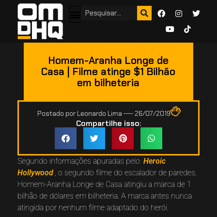
Homem-Aranha Longe de
Casa | Filme atinge $1 Bilhão
em bilheteria
Postado por
Leonardo Lima
26/07/2019
Compartilhe isso:
Segundo informações apuradas pelo
Heroic
Hollywood
, o segundo filme do escalador de paredes,
Homem-Aranha Longe de Casa atingiu a marca de 1
bilhão de dólares em bilheteria. A marca antes nunca
atingida por nenhum filme adaptado do herói.