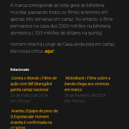
A marca corresponde ao total geral de bilheteria
mundial, passando todos os filmes anteriores em
apenas três semanas em cartaz. No entanto, o filme
permanece na casa dos $300 milhões na bilheteria
doméstica ( 333 milhões de dólares na quinta).
Homem-Aranha Longe de Casa ainda está em cartaz,
leia nossa crítica
aqui
!
Relacionado
Contra o Mundo | Filme de
Nickelback | Filme sobre a
ação com Bill Skarsgård
banda chega aos cinemas
ganha cartaz nacional
em março
20 de março de 2024
26 de fevereiro de 2024
Em "Filmes"
Em "Filmes"
Aranha | Equipe de peso de
O Espetacular Homem
Aranha é confirmada na
CCXP26