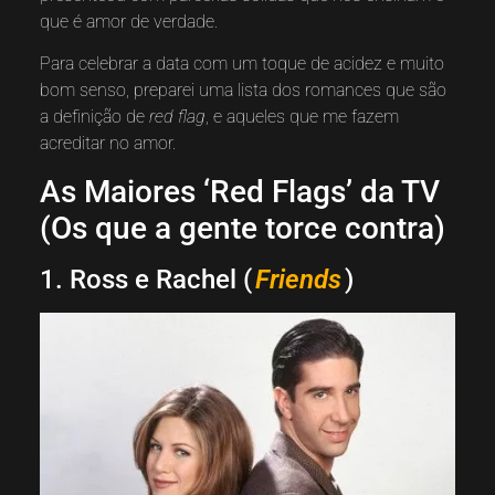
que é amor de verdade.
Para celebrar a data com um toque de acidez e muito
bom senso, preparei uma lista dos romances que são
a definição de
red flag
, e aqueles que me fazem
acreditar no amor.
As Maiores ‘Red Flags’ da TV
(Os que a gente torce contra)
1. Ross e Rachel (
Friends
)