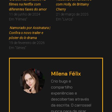
filmes na Netflix com
com Holly, de Brittainy
diferentes fases do amor
Cherry
11 de junho de 2024
21 de março de 2025
Em "Filmes"
Em "Livros"
Namorado por Assinatura |
Confira o novo trailer e
pôster do k-drama
19 de fevereiro de 2026
Em "Séries"
Milena Félix
Crio bugs e
compartilho
experiências e
descobertas através
da escrita. O carrossel
nunca para de girar.