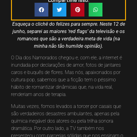
Compartilhe isso:
Esqueça o clichê do felizes para sempre. Neste 12 de
junho, separei as maiores ‘red flags’ da televisão e os
romances que são a verdadeira meta de vida (na
minha não tão humilde opinião).
O Dia dos Namorados chegou e, com ele, a internet é
inundada por declarações de amor, fotos de jantares
caros e buquês de flores. Mas nós, apaixonados por
cultura pop, sabemos que a ficção tem o péssimo
hábito de romantizar dinâmicas que, na vida real,
renderiam anos de terapia.
Muitas vezes, fomos levados a torcer por casais que
são verdadeiros desastres ambulantes, apenas pela
química inegável dos atores ou pela trilha sonora
dramática. Por outro lado, a TV também nos
presenteou com parcerias sólidas que nos ensinam o