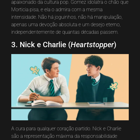
apaixonado da cultura pop. Gomez idolatra o chão que
Morticia pisa, e ela o admira com a mesma
intensidade. Não há joguinhos, não há manipulação,
apenas uma devoção absoluta e um desejo eterno,
independentemente de quantas décadas passem.
3. Nick e Charlie (
Heartstopper
)
A cura para qualquer coração partido. Nick e Charlie
são a representação máxima da responsabilidade