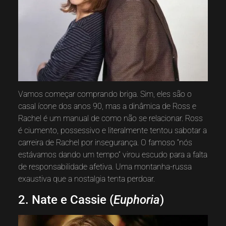
Vamos começar comprando briga. Sim, eles são o
casal ícone dos anos 90, mas a dinâmica de Ross e
Rachel é um manual de como não se relacionar. Ross
é ciumento, possessivo e literalmente tentou sabotar a
carreira de Rachel por insegurança. O famoso “nós
estávamos dando um tempo” virou escudo para a falta
de responsabilidade afetiva. Uma montanha-russa
exaustiva que a nostalgia tenta perdoar.
2. Nate e Cassie (
Euphoria
)