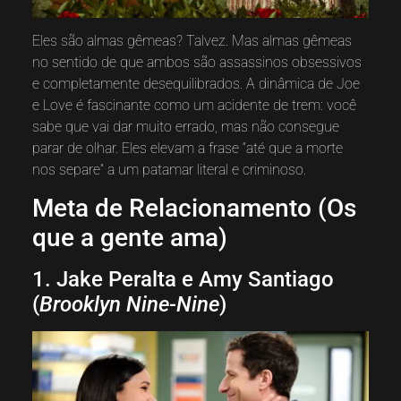
Eles são almas gêmeas? Talvez. Mas almas gêmeas
no sentido de que ambos são assassinos obsessivos
e completamente desequilibrados. A dinâmica de Joe
e Love é fascinante como um acidente de trem: você
sabe que vai dar muito errado, mas não consegue
parar de olhar. Eles elevam a frase “até que a morte
nos separe” a um patamar literal e criminoso.
Meta de Relacionamento (Os
que a gente ama)
1. Jake Peralta e Amy Santiago
(
Brooklyn Nine-Nine
)