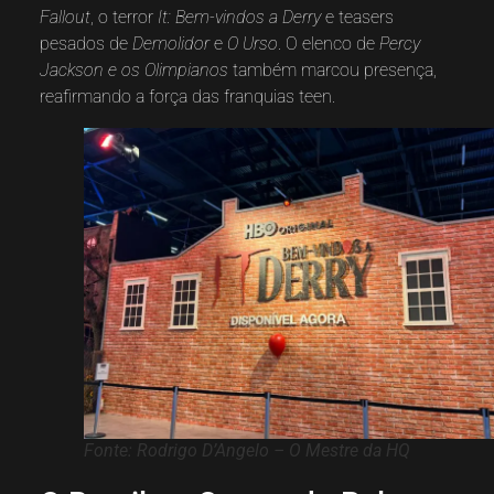
Fallout
, o terror
It: Bem-vindos a Derry
e teasers
pesados de
Demolidor
e
O Urso
. O elenco de
Percy
Jackson e os Olimpianos
também marcou presença,
reafirmando a força das franquias teen.
Fonte: Rodrigo D’Angelo – O Mestre da HQ