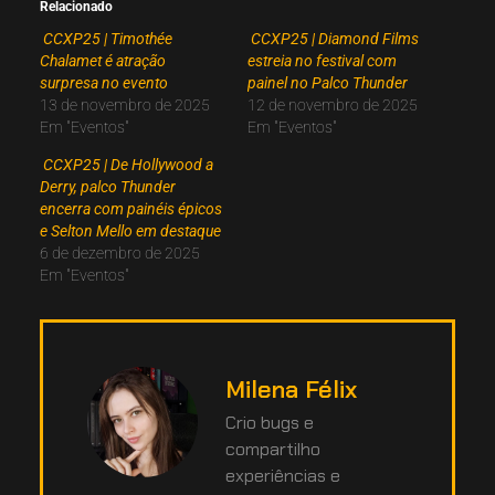
Relacionado
CCXP25 | Timothée
CCXP25 | Diamond Films
Chalamet é atração
estreia no festival com
surpresa no evento
painel no Palco Thunder
13 de novembro de 2025
12 de novembro de 2025
Em "Eventos"
Em "Eventos"
CCXP25 | De Hollywood a
Derry, palco Thunder
encerra com painéis épicos
e Selton Mello em destaque
6 de dezembro de 2025
Em "Eventos"
Milena Félix
Crio bugs e
compartilho
experiências e