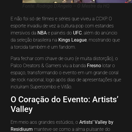
Fonte: Rodrigo D’Angelo – O Mestre da HQ
E não foi só de filmes e séries que viveu a CCXP. O
esporte invadiu de vez a cultura pop com estandes
imersivos da
NBA
e painéis do
UFC
, além do anúncio
da seleção brasileira na
Kings League
, mostrando que
a torcida também é um fandom.
Para fechar com chave de ouro (e muita distorção), o
Palco Creators & Gamers viu a banda
Fresno
lotar o
espaço, transformando o evento em um grande coral
de rock nacional, logo após dias de apresentações que
incluíram Supercombo e Vitão.
O Coração do Evento: Artists’
Valley
Em meio aos grandes estúdios, o
Artists’ Valley by
Residiuum
manteve-se como a alma pulsante do