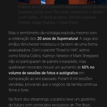
Público da CCXP25 reunido durante o painel de Mart
Supreme (A24), com Timothée Chalamet e o diretor
Josh Safdie . O festival reuniu 284 mil pessoas
Crédito: Diego Padilha / I Hate Flash
Mas o termômetro da nostalgia explodiu mesmo com
a celebração dos
20 anos de
Supernatural
. A saga dos
irmãos Winchester mobilizou o fandom de uma forma
avassaladora. Com o pacote “Road to Hell”, astros
como Misha Collins, Kathryn Newton e Mark Sheppard
não só participaram de painéis e karaokês, mas
quebraram recordes: houve um aumento de
60% no
volume de sessões de fotos e autógrafos
em
comparação ao ano passado. Foram 9 mil sessões
vendidas, provando que o negócio da família continua
firme e forte.
No front dos streamings, o público teve um gostinho
do futuro com conteúdos exclusivos de
The Boys
,