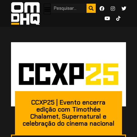
CCXP25 | Evento encerra
edição com Timothée
Chalamet, Supernatural e
celebração do cinema nacional