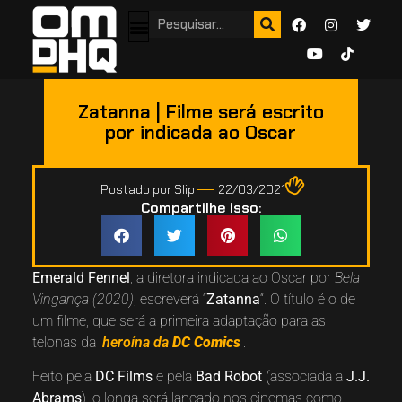
Zatanna | Filme será escrito
por indicada ao Oscar
Postado por
Slip
22/03/2021
Compartilhe isso:
Emerald Fennel
, a diretora indicada ao Oscar por
Bela
Vingança (2020)
, escreverá “
Zatanna
“. O título é o de
um filme, que será a primeira adaptação para as
telonas da
heroína da
DC Comics
.
Feito pela
DC Films
e pela
Bad Robot
(associada a
J.J.
Abrams
), o longa será lançado nos cinemas como