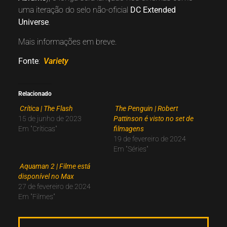
uma iteração do selo não-oficial
DC Extended
Universe
.
Mais informações em breve.
Fonte
:
Variety
Relacionado
Crítica | The Flash
The Penguin | Robert
15 de junho de 2023
Pattinson é visto no set de
Em "Críticas"
filmagens
19 de fevereiro de 2024
Em "Séries"
Aquaman 2 | Filme está
disponível no Max
27 de fevereiro de 2024
Em "Filmes"