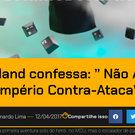
and confessa: ” Não 
Império Contra-Ataca
nardo Lima
12/04/2017
Compartilhe isso:
a primeira aventura solo do herói no MCU, mas o escalador de p