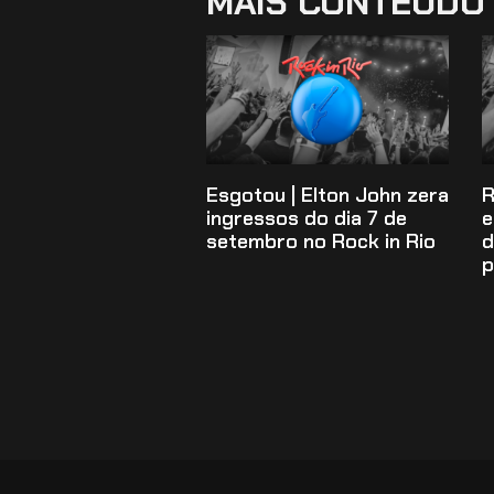
MAIS CONTEÚDO
Esgotou | Elton John zera
R
ingressos do dia 7 de
e
setembro no Rock in Rio
d
p