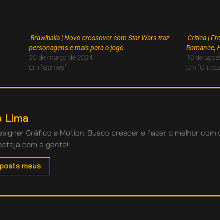
Brawlhalla | Novo crossover com Star Wars traz
Crítica | F
personagens e mais para o jogo
Romance, 
20 de março de 2024
10 de agos
Em "Games"
Em "Crítica
 Lima
Designer Gráfico e Motion. Busco crescer e fazer o melhor com
esteja com a gente!
 posts meus