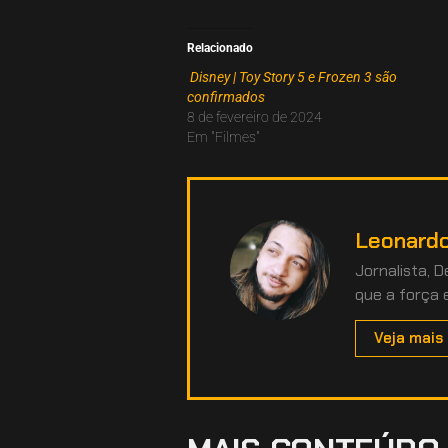
Relacionado
Disney | Toy Story 5 e Frozen 3 são
confirmados
8 de fevereiro de 2024
Em "Filmes"
Leonardo
Jornalista, 
que a força 
Veja mais