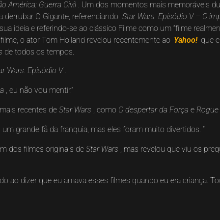
ão América: Guerra Civil
. Um dos momentos mais memoráveis ​​dur
a derrubar O Gigante, referenciando
Star Wars: Episódio V – O im
a sua ideia e referindo-se ao clássico Filme como um “filme real
filme, o ator Tom Holland revelou recentemente ao
Yahoo!
que e
s
de todos os tempos.
ar Wars: Episódio V
.
ca
, eu não vou mentir.”
s mais recentes de
Star Wars
, como
O despertar da Força
e
Rogue
 um grande fã da franquia, mas eles foram muito divertidos. “
m dos filmes originais de
Star Wars
, mas revelou que viu os preq
do ao dizer que eu amava esses filmes quando eu era criança. T