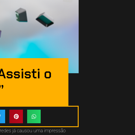
Assisti o
”
aredes já causou uma impressão