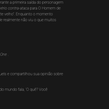
ante a primeira saída do personagem
pério contra-ataca
para O Homem de
mente velho”. Enquanto o momento
le realmente não viu o que muitos
 One
.
uels e compartilhou sua opinião sobre
odo mundo fala, ‘O quê? Você