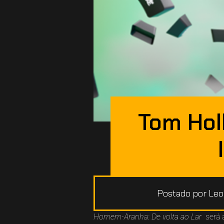
Tom Holl
Postado por
Leo
Homem-Aranha: De volta ao Lar
será 