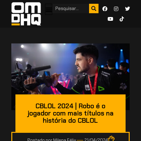
CBLOL 2024 | Robo é o
jogador com mais títulos na
história do CBLOL
Postado por
Milena Félix
21/04/2024