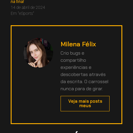
na final
14 de abril de 2024
Em "eSports"
Milena Félix
Crio bugs e
compartilho
experiências e
descobertas através
da escrita. O carrossel
nunca para de girar.
Veja mais posts
meus