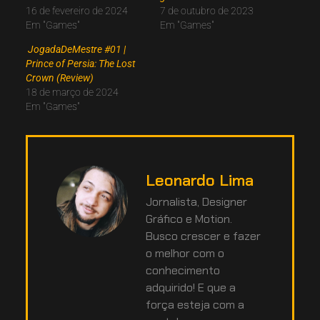
16 de fevereiro de 2024
7 de outubro de 2023
Em "Games"
Em "Games"
JogadaDeMestre #01 |
Prince of Persia: The Lost
Crown (Review)
18 de março de 2024
Em "Games"
Leonardo Lima
Jornalista, Designer
Gráfico e Motion.
Busco crescer e fazer
o melhor com o
conhecimento
adquirido! E que a
força esteja com a