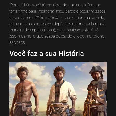
“Pera aí, Léo, você tá me dizendo que eu só fico em
terra firme para “melhorar” meu barco e pegar missões
para o alto mar?” Sim, até dá pra cozinhar sua comida,
colocar seus saques em depósitos e por aquela roupa
maneira de capitão (risos), mas, basicamente, é só
isso mesmo, o que acaba deixando o jogo monótono,
às vezes.
Você faz a sua História