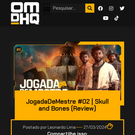
JogadaDeMestre #02 | Skull
and Bones (Review)
Postado por
Leonardo Lima
27/03/2024
Compartilhe isso: