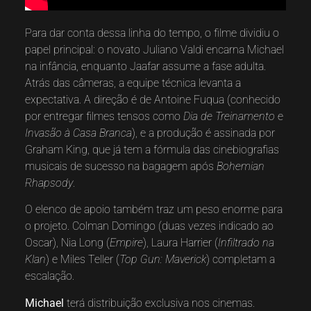
Para dar conta dessa linha do tempo, o filme dividiu o
papel principal: o novato Juliano Valdi encarna Michael
na infância, enquanto Jaafar assume a fase adulta.
Atrás das câmeras, a equipe técnica levanta a
expectativa. A direção é de Antoine Fuqua (conhecido
por entregar filmes tensos como
Dia de Treinamento
e
Invasão à Casa Branca
), e a produção é assinada por
Graham King, que já tem a fórmula das cinebiografias
musicais de sucesso na bagagem após
Bohemian
Rhapsody
.
O elenco de apoio também traz um peso enorme para
o projeto. Colman Domingo (duas vezes indicado ao
Oscar), Nia Long (
Empire
), Laura Harrier (
Infiltrado na
Klan
) e Miles Teller (
Top Gun: Maverick
) completam a
escalação.
Michael
terá distribuição exclusiva nos cinemas.