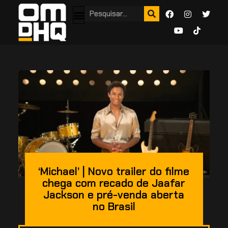
‘Michael’ | Novo trailer do filme
chega com recado de Jaafar
Jackson e pré-venda aberta
no Brasil