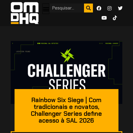
Rainbow Six Siege | Com
tradicionais e novatos,
Challenger Series define
acesso à SAL 2026