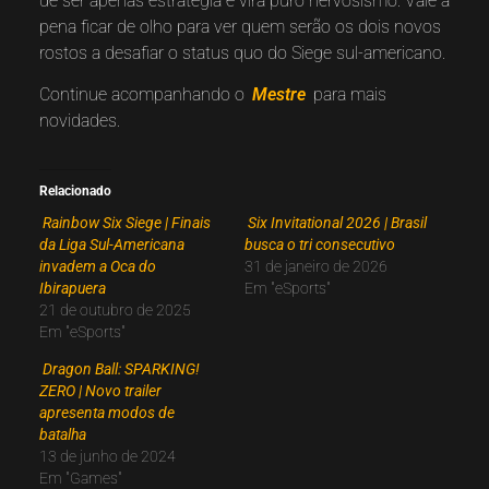
de ser apenas estratégia e vira puro nervosismo. Vale a
pena ficar de olho para ver quem serão os dois novos
rostos a desafiar o status quo do Siege sul-americano.
Continue acompanhando o
Mestre
para mais
novidades.
Relacionado
Rainbow Six Siege | Finais
Six Invitational 2026 | Brasil
da Liga Sul-Americana
busca o tri consecutivo
invadem a Oca do
31 de janeiro de 2026
Ibirapuera
Em "eSports"
21 de outubro de 2025
Em "eSports"
Dragon Ball: SPARKING!
ZERO | Novo trailer
apresenta modos de
batalha
13 de junho de 2024
Em "Games"