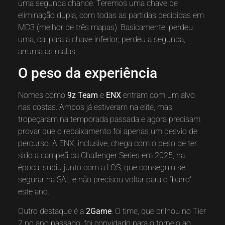
uma segunda chance. Teremos uma chave de
eliminação dupla, com todas as partidas decididas em
MD3 (melhor de três mapas). Basicamente, perdeu
uma, cai para a chave inferior; perdeu a segunda,
arruma as malas.
O peso da experiência
Nomes como
9z Team
e
ENX
entram com um alvo
nas costas. Ambos já estiveram na elite, mas
tropeçaram na temporada passada e agora precisam
provar que o rebaixamento foi apenas um desvio de
percurso. A ENX, inclusive, chega com o peso de ter
sido a campeã da Challenger Series em 2025, na
época, subiu junto com a LOS, que conseguiu se
segurar na SAL e não precisou voltar para o “barro”
este ano.
Outro destaque é a
2Game
. O time, que brilhou no Tier
2 no ano passado, foi convidado para o torneio ao