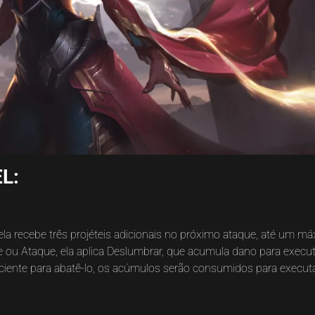
L:
la recebe três projéteis adicionais no próximo ataque, até um m
ou Ataque, ela aplica Deslumbrar, que acumula dano para executar
iente para abatê-lo, os acúmulos serão consumidos para executá