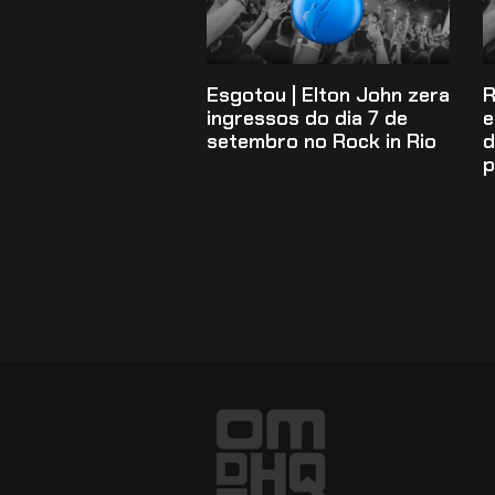
Esgotou | Elton John zera
R
ingressos do dia 7 de
e
setembro no Rock in Rio
d
p