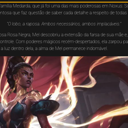
família Medarda, que já foi uma das mais poderosas em Noxus. So
lentosa que faz questão de saber cada detalhe a respeito de toda
“O lobo, a raposa. Ambos necessários, ambos implacáveis.”
sa Rosa Negra, Mel descobriu a extensão da farsa de sua mãe e, 
controle. Com poderes mágicos recém-despertados, ela zarpou pa
a luz dentro dela, a alma de Mel permanece indomável.