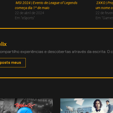
MSI 2024 | Evento de League of Legends
2XKO | Proj
começa dia 1º de maio
um nome of
22 de abril de 2024
22 de fever
Em "eSports"
Em "Games
lix
compartilho experiências e descobertas através da escrita. O c
 posts meus