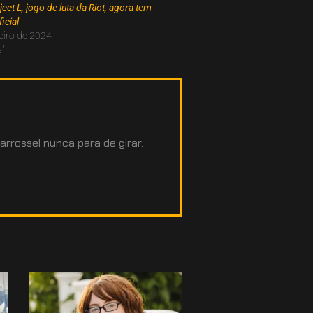
ect L, jogo de luta da Riot, agora tem
icial
eiro de 2024
"
arrossel nunca para de girar.