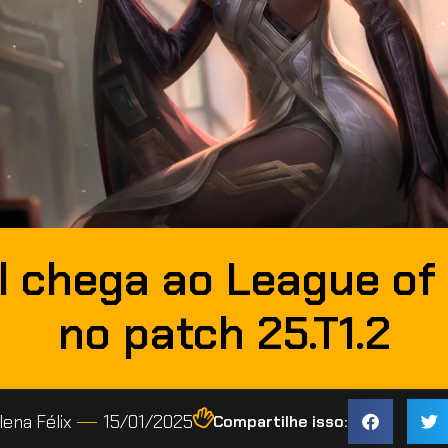
el chega ao League of
no patch 25.T1.2
lena Félix
15/01/2025
Compartilhe isso: