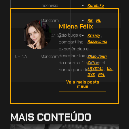
Indonésio
Kurohiko
Mandarim
RB
,
NL
Milena Félix
Crio bugs e
Filipino/Tagalo
Krisrey
,
compartilho
Razziebinx
experiências e
descobertas através
CHINA
Mandarim
Zhao Junri
,
da escrita. O carrossel
Zz1tai
,
kRYST4L
,
Uzi
,
nunca para de girar.
DYS
,
PYL
Veja mais posts
meus
MAIS CONTEÚDO