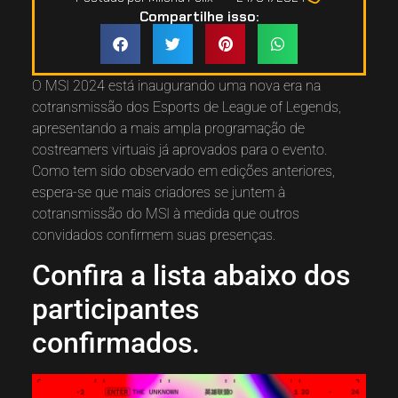
Compartilhe isso:
O MSI 2024 está inaugurando uma nova era na
cotransmissão dos Esports de League of Legends,
apresentando a mais ampla programação de
costreamers virtuais já aprovados para o evento.
Como tem sido observado em edições anteriores,
espera-se que mais criadores se juntem à
cotransmissão do MSI à medida que outros
convidados confirmem suas presenças.
Confira a lista abaixo dos
participantes
confirmados.