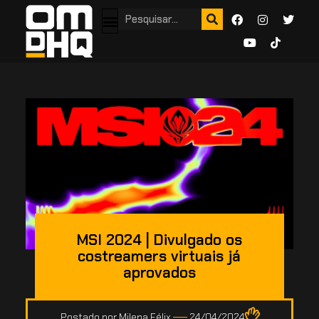
MSI 2024 | Divulgado os
costreamers virtuais já
aprovados
Postado por
Milena Félix
24/04/2024