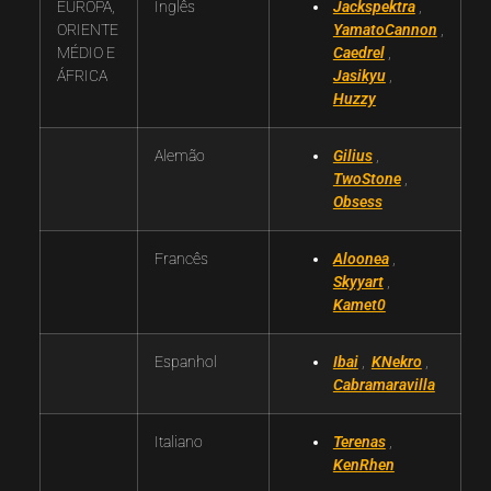
EUROPA,
Inglês
Jackspektra
,
ORIENTE
YamatoCannon
,
MÉDIO E
Caedrel
,
ÁFRICA
Jasikyu
,
Huzzy
Alemão
Gilius
,
TwoStone
,
Obsess
Francês
Aloonea
,
Skyyart
,
Kamet0
Espanhol
Ibai
,
KNekro
,
Cabramaravilla
Italiano
Terenas
,
KenRhen