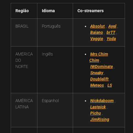
Região
Idioma
Co-streamers
BRASIL
Português
Absolut
,
Ayel
,
Baiano
,
brTT
,
Veggie
,
Yoda
AMÉRICA
Inglês
Mrs Chim
DO
Chim
,
NORTE
IWDominate
,
Sneaky
,
Doublelift
,
Meteos
,
LS
AMÉRICA
Espanhol
Nickdaboom
,
LATINA
Lastpick
,
Pichu
,
JimRising