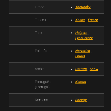
Grego
TheRock7
Tcheco
Xnapy
,
Freeze
Turco
Halpern
,
LyncCerezz
Polonês
Nervarien
,
Lewus
Árabe
Dattura
,
Snow
Português
Kamus
(Portugal)
Romeno
SpeeDy