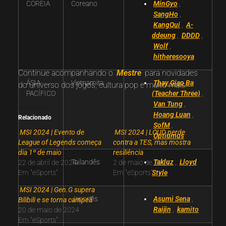
COREIA
Coreano
MinGyo
,
SangHo
,
KangQui
,
A-
ddeung
,
DDDD
,
Wolf
,
hitheresooya
Continue acompanhando o
Mestre
para novidades
ÁSIA-
Vietnamita
Thay Giao Ba
do universo dos jogos, cultura pop e muito mais.
PACÍFICO
(Teacher Three)
,
Van Tung
,
Hoang Luan
,
Relacionado
SofM
,
MSI 2024 | Evento de
MSI 2024 | LOUD perde
Optiumus
League of Legends começa
contra a TES, mas mostra
dia 1º de maio
resiliência
Tailandês
Takluz
,
Lloyd
22 de abril de 2024
2 de maio de 2024
Em "eSports"
Em "eSports"
Style
MSI 2024 | Gen.G supera
Japonês
Asumi Sena
,
Bilibili e se torna campeã
Raijin
,
kamito
20 de maio de 2024
Em "eSports"