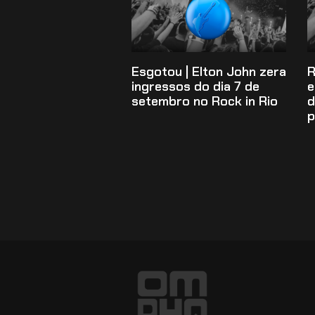
Esgotou | Elton John zera
R
ingressos do dia 7 de
e
setembro no Rock in Rio
d
p