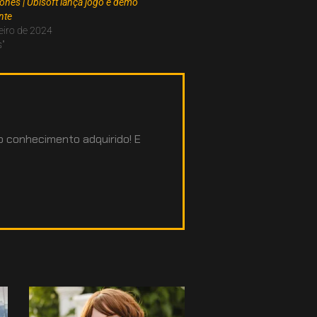
Bones | Ubisoft lança jogo e demo
nte
eiro de 2024
"
 o conhecimento adquirido! E