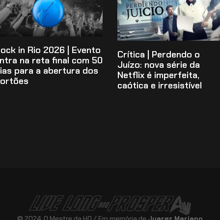
ock in Rio 2026 | Evento
Crítica | Perdendo o
ntra na reta final com 50
Juízo: nova série da
ias para a abertura dos
Netflix é imperfeita,
ortões
caótica e irresistível
© 2024. O Mestre da HQ / Em memória de
Juarez Mariano