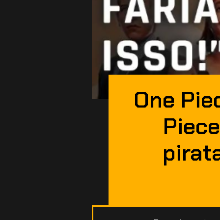
One Pie
Piec
pirat