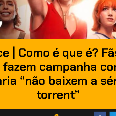
ce | Como é que é? Fã
e fazem campanha con
aria “não baixem a sér
torrent”