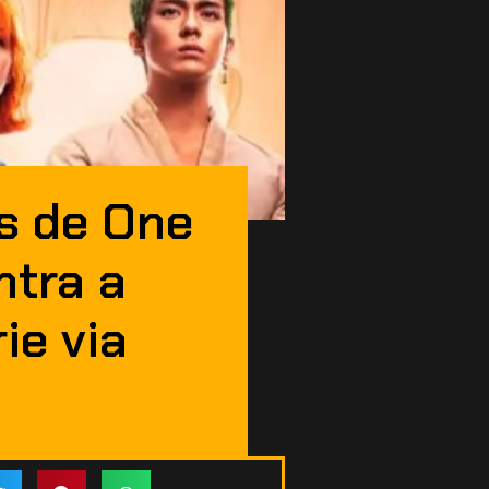
s de One
tra a
ie via