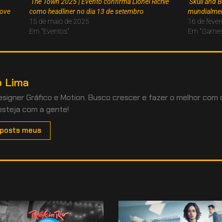
The Town 2025 | Evento confirma Lionel Richie
Skull and 
move
como headliner no dia 13 de setembro
mundialme
15 de maio de 2025
16 de fever
Em "Eventos"
Em "Games
 Lima
Designer Gráfico e Motion. Busco crescer e fazer o melhor com
esteja com a gente!
 posts meus