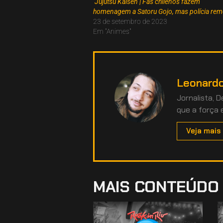
Jujutsu Kaisen | Fãs chilenos fazem
homenagem a Satoru Gojo, mas polícia re
23 de setembro de 2023
Em "Animes"
Leonardo
Jornalista, 
que a força 
Veja mais
MAIS CONTEÚDO